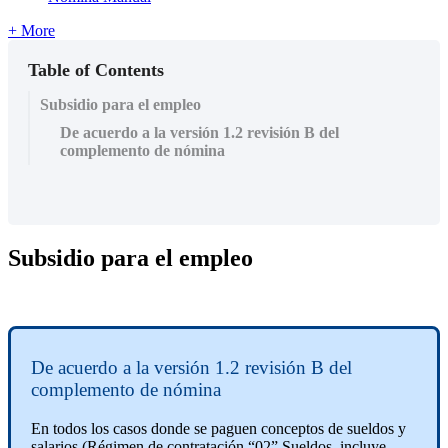
+ More
Table of Contents
Subsidio para el empleo
De acuerdo a la versión 1.2 revisión B del
complemento de nómina
Subsidio
para
el
empleo
De
acuerdo
a
la
versi
ó
n
1
.
2
revisi
ó
n
B
del
complemento
de
n
ó
mina
En
todos
los
casos
donde
se
paguen
conceptos
de
sueldos
y
salarios
(
R
é
gimen
de
contrataci
ó
n
“
02
”
Sueldos
,
incluye