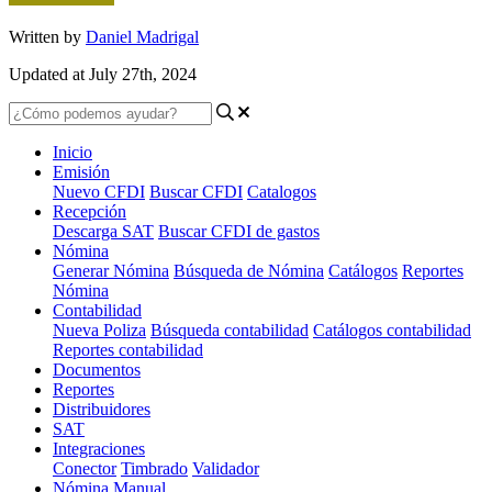
Written by
Daniel Madrigal
Updated at July 27th, 2024
Inicio
Emisión
Nuevo CFDI
Buscar CFDI
Catalogos
Recepción
Descarga SAT
Buscar CFDI de gastos
Nómina
Generar Nómina
Búsqueda de Nómina
Catálogos
Reportes
Nómina
Contabilidad
Nueva Poliza
Búsqueda contabilidad
Catálogos contabilidad
Reportes contabilidad
Documentos
Reportes
Distribuidores
SAT
Integraciones
Conector
Timbrado
Validador
Nómina Manual