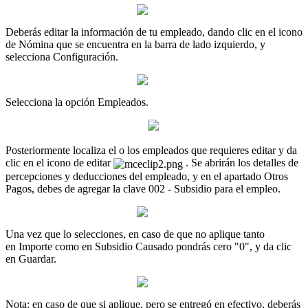
Deber
á
s
editar
la
informaci
ó
n
de
tu
empleado
,
dando
clic
en
el
icono
de
N
ó
mina
que
se
encuentra
en
la
barra
de
lado
izquierdo
,
y
selecciona
Configuraci
ó
n
.
Selecciona
la
opci
ó
n
Empleados
.
Posteriormente
localiza
el
o
los
empleados
que
requieres
editar
y
da
clic
en
el
icono
de
editar
.
Se
abrir
á
n
los
detalles
de
percepciones
y
deducciones
del
empleado
,
y
en
el
apartado
Otros
Pagos
,
debes
de
agregar
la
clave
002
-
Subsidio
para
el
empleo
.
Una
vez
que
lo
selecciones
,
en
caso
de
que
no
aplique
tanto
en
Importe
como
en
Subsidio
Causado
pondr
á
s
cero
"
0
"
,
y
da
clic
en
Guardar
.
Nota
:
en
caso
de
que
si
aplique
,
pero
se
entreg
ó
en
efectivo
,
deber
á
s