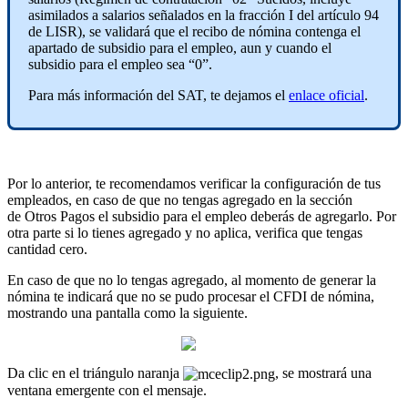
asimilados
a
salarios
se
ñ
alados
en
la
fracci
ó
n
I
del
art
í
culo
94
de
LISR
)
,
se
validar
á
que
el
recibo
de
n
ó
mina
contenga
el
apartado
de
subsidio
para
el
empleo
,
aun
y
cuando
el
subsidio
para
el
empleo
sea
“
0
”
.
Para
m
á
s
informaci
ó
n
del
SAT
,
te
dejamos
el
enlace
oficial
.
Por
lo
anterior
,
te
recomendamos
verificar
la
configuraci
ó
n
de
tus
empleados
,
en
caso
de
que
no
tengas
agregado
en
la
secci
ó
n
de
Otros
Pagos
el
subsidio
para
el
empleo
deber
á
s
de
agregarlo
.
Por
otra
parte
si
lo
tienes
agregado
y
no
aplica
,
verifica
que
tengas
cantidad
cero
.
En
caso
de
que
no
lo
tengas
agregado
,
al
momento
de
generar
la
n
ó
mina
te
indicar
á
que
no
se
pudo
procesar
el
CFDI
de
n
ó
mina
,
mostrando
una
pantalla
como
la
siguiente
.
Da
clic
en
el
tri
á
ngulo
naranja
,
se
mostrar
á
una
ventana
emergente
con
el
mensaje
.