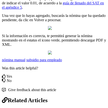
de
indicar
el
valor
0
.
01
,
de
acuerdo
a
la
gu
í
a
de
llenado
del
SAT
en
el
ap
é
ndice
5
.
Una
vez
que
lo
hayas
agregado
,
buscar
á
s
la
n
ó
mina
que
ha
quedado
pendiente
,
da
clic
en
Volver
a
procesar
.
Si
la
informaci
ó
n
es
correcta
,
te
permitir
á
generar
la
n
ó
mina
mostrando
en
el
estatus
el
icono
verde
,
permitiendo
descargar
PDF
y
XML
.
nómina manual
subsidio para empleado
Was this article helpful?
Yes
No
Give feedback about this article
Related Articles